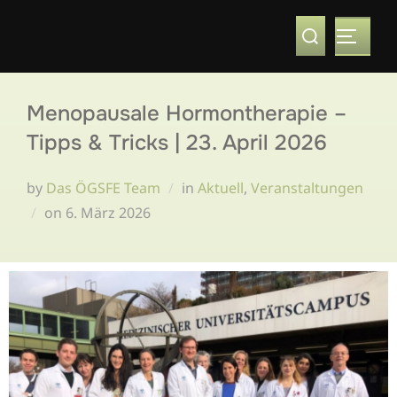
Menopausale Hormontherapie –
Tipps & Tricks | 23. April 2026
by
Das ÖGSFE Team
in
Aktuell
,
Veranstaltungen
on
6. März 2026