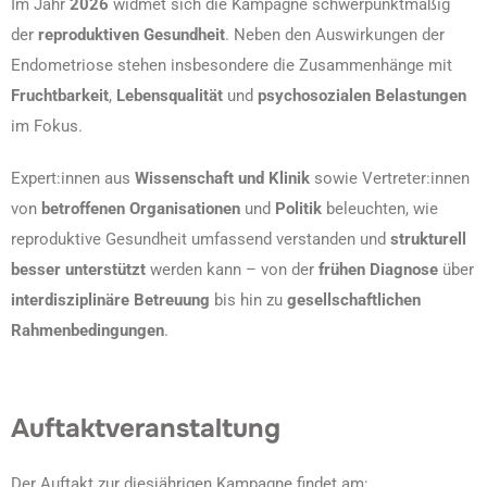
Im Jahr
2026
widmet sich die Kampagne schwerpunktmäßig
der
reproduktiven Gesundheit
. Neben den Auswirkungen der
Endometriose stehen insbesondere die Zusammenhänge mit
Fruchtbarkeit
,
Lebensqualität
und
psychosozialen Belastungen
im Fokus.
Expert:innen aus
Wissenschaft und Klinik
sowie Vertreter:innen
von
betroffenen Organisationen
und
Politik
beleuchten, wie
reproduktive Gesundheit umfassend verstanden und
strukturell
besser unterstützt
werden kann – von der
frühen Diagnose
über
interdisziplinäre Betreuung
bis hin zu
gesellschaftlichen
Rahmenbedingungen
.
Auftaktveranstaltung
Der Auftakt zur diesjährigen Kampagne findet am: